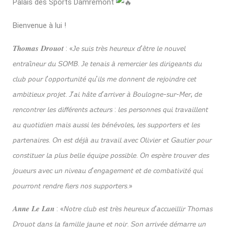
Palais des Sports Damrémont
Bienvenue à lui !
𝑻𝒉𝒐𝒎𝒂𝒔 𝑫𝒓𝒐𝒖𝒐𝒕 : «𝘑𝘦 𝘴𝘶𝘪𝘴 𝘵𝘳𝘦̀𝘴 𝘩𝘦𝘶𝘳𝘦𝘶𝘹 𝘥’𝘦̂𝘵𝘳𝘦 𝘭𝘦 𝘯𝘰𝘶𝘷𝘦𝘭
𝘦𝘯𝘵𝘳𝘢𝘪̂𝘯𝘦𝘶𝘳 𝘥𝘶 𝘚𝘖𝘔𝘉. 𝘑𝘦 𝘵𝘦𝘯𝘢𝘪𝘴 𝘢̀ 𝘳𝘦𝘮𝘦𝘳𝘤𝘪𝘦𝘳 𝘭𝘦𝘴 𝘥𝘪𝘳𝘪𝘨𝘦𝘢𝘯𝘵𝘴 𝘥𝘶
𝘤𝘭𝘶𝘣 𝘱𝘰𝘶𝘳 𝘭’𝘰𝘱𝘱𝘰𝘳𝘵𝘶𝘯𝘪𝘵𝘦́ 𝘲𝘶’𝘪𝘭𝘴 𝘮𝘦 𝘥𝘰𝘯𝘯𝘦𝘯𝘵 𝘥𝘦 𝘳𝘦𝘫𝘰𝘪𝘯𝘥𝘳𝘦 𝘤𝘦𝘵
𝘢𝘮𝘣𝘪𝘵𝘪𝘦𝘶𝘹 𝘱𝘳𝘰𝘫𝘦𝘵. 𝘑’𝘢𝘪 𝘩𝘢̂𝘵𝘦 𝘥’𝘢𝘳𝘳𝘪𝘷𝘦𝘳 𝘢̀ 𝘉𝘰𝘶𝘭𝘰𝘨𝘯𝘦-𝘴𝘶𝘳-𝘔𝘦𝘳, 𝘥𝘦
𝘳𝘦𝘯𝘤𝘰𝘯𝘵𝘳𝘦𝘳 𝘭𝘦𝘴 𝘥𝘪𝘧𝘧𝘦́𝘳𝘦𝘯𝘵𝘴 𝘢𝘤𝘵𝘦𝘶𝘳𝘴 : 𝘭𝘦𝘴 𝘱𝘦𝘳𝘴𝘰𝘯𝘯𝘦𝘴 𝘲𝘶𝘪 𝘵𝘳𝘢𝘷𝘢𝘪𝘭𝘭𝘦𝘯𝘵
𝘢𝘶 𝘲𝘶𝘰𝘵𝘪𝘥𝘪𝘦𝘯 𝘮𝘢𝘪𝘴 𝘢𝘶𝘴𝘴𝘪 𝘭𝘦𝘴 𝘣𝘦́𝘯𝘦́𝘷𝘰𝘭𝘦𝘴, 𝘭𝘦𝘴 𝘴𝘶𝘱𝘱𝘰𝘳𝘵𝘦𝘳𝘴 𝘦𝘵 𝘭𝘦𝘴
𝘱𝘢𝘳𝘵𝘦𝘯𝘢𝘪𝘳𝘦𝘴. 𝘖𝘯 𝘦𝘴𝘵 𝘥𝘦́𝘫𝘢̀ 𝘢𝘶 𝘵𝘳𝘢𝘷𝘢𝘪𝘭 𝘢𝘷𝘦𝘤 𝘖𝘭𝘪𝘷𝘪𝘦𝘳 𝘦𝘵 𝘎𝘢𝘶𝘵𝘪𝘦𝘳 𝘱𝘰𝘶𝘳
𝘤𝘰𝘯𝘴𝘵𝘪𝘵𝘶𝘦𝘳 𝘭𝘢 𝘱𝘭𝘶𝘴 𝘣𝘦𝘭𝘭𝘦 𝘦́𝘲𝘶𝘪𝘱𝘦 𝘱𝘰𝘴𝘴𝘪𝘣𝘭𝘦. 𝘖𝘯 𝘦𝘴𝘱𝘦̀𝘳𝘦 𝘵𝘳𝘰𝘶𝘷𝘦𝘳 𝘥𝘦𝘴
𝘫𝘰𝘶𝘦𝘶𝘳𝘴 𝘢𝘷𝘦𝘤 𝘶𝘯 𝘯𝘪𝘷𝘦𝘢𝘶 𝘥’𝘦𝘯𝘨𝘢𝘨𝘦𝘮𝘦𝘯𝘵 𝘦𝘵 𝘥𝘦 𝘤𝘰𝘮𝘣𝘢𝘵𝘪𝘷𝘪𝘵𝘦́ 𝘲𝘶𝘪
𝘱𝘰𝘶𝘳𝘳𝘰𝘯𝘵 𝘳𝘦𝘯𝘥𝘳𝘦 𝘧𝘪𝘦𝘳𝘴 𝘯𝘰𝘴 𝘴𝘶𝘱𝘱𝘰𝘳𝘵𝘦𝘳𝘴.»
𝑨𝒏𝒏𝒆 𝑳𝒆 𝑳𝒂𝒏 ​: «𝘕𝘰𝘵𝘳𝘦 𝘤𝘭𝘶𝘣 𝘦𝘴𝘵 𝘵𝘳𝘦̀𝘴 𝘩𝘦𝘶𝘳𝘦𝘶𝘹 𝘥’𝘢𝘤𝘤𝘶𝘦𝘪𝘭𝘭𝘪𝘳 𝘛𝘩𝘰𝘮𝘢𝘴
𝘋𝘳𝘰𝘶𝘰𝘵 𝘥𝘢𝘯𝘴 𝘭𝘢 𝘧𝘢𝘮𝘪𝘭𝘭𝘦 𝘫𝘢𝘶𝘯𝘦 𝘦𝘵 𝘯𝘰𝘪𝘳. 𝘚𝘰𝘯 𝘢𝘳𝘳𝘪𝘷𝘦́𝘦 𝘥𝘦́𝘮𝘢𝘳𝘳𝘦 𝘶𝘯