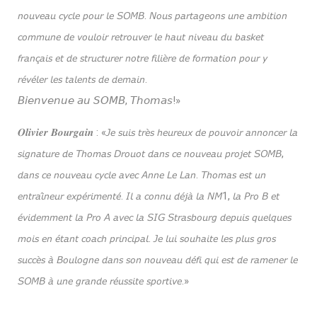
𝘯𝘰𝘶𝘷𝘦𝘢𝘶 𝘤𝘺𝘤𝘭𝘦 𝘱𝘰𝘶𝘳 𝘭𝘦 𝘚𝘖𝘔𝘉. 𝘕𝘰𝘶𝘴 𝘱𝘢𝘳𝘵𝘢𝘨𝘦𝘰𝘯𝘴 𝘶𝘯𝘦 𝘢𝘮𝘣𝘪𝘵𝘪𝘰𝘯
𝘤𝘰𝘮𝘮𝘶𝘯𝘦 𝘥𝘦 𝘷𝘰𝘶𝘭𝘰𝘪𝘳 𝘳𝘦𝘵𝘳𝘰𝘶𝘷𝘦𝘳 𝘭𝘦 𝘩𝘢𝘶𝘵 𝘯𝘪𝘷𝘦𝘢𝘶 𝘥𝘶 𝘣𝘢𝘴𝘬𝘦𝘵
𝘧𝘳𝘢𝘯𝘤̧𝘢𝘪𝘴 𝘦𝘵 𝘥𝘦 𝘴𝘵𝘳𝘶𝘤𝘵𝘶𝘳𝘦𝘳 𝘯𝘰𝘵𝘳𝘦 𝘧𝘪𝘭𝘪𝘦̀𝘳𝘦 𝘥𝘦 𝘧𝘰𝘳𝘮𝘢𝘵𝘪𝘰𝘯 𝘱𝘰𝘶𝘳 𝘺
𝘳𝘦́𝘷𝘦́𝘭𝘦𝘳 𝘭𝘦𝘴 𝘵𝘢𝘭𝘦𝘯𝘵𝘴 𝘥𝘦 𝘥𝘦𝘮𝘢𝘪𝘯.
𝘉𝘪𝘦𝘯𝘷𝘦𝘯𝘶𝘦 𝘢𝘶 𝘚𝘖𝘔𝘉, 𝘛𝘩𝘰𝘮𝘢𝘴!»
𝑶𝒍𝒊𝒗𝒊𝒆𝒓 𝑩𝒐𝒖𝒓𝒈𝒂𝒊𝒏 ​: «𝘑𝘦 𝘴𝘶𝘪𝘴 𝘵𝘳𝘦̀𝘴 𝘩𝘦𝘶𝘳𝘦𝘶𝘹 𝘥𝘦 𝘱𝘰𝘶𝘷𝘰𝘪𝘳 𝘢𝘯𝘯𝘰𝘯𝘤𝘦𝘳 𝘭𝘢
𝘴𝘪𝘨𝘯𝘢𝘵𝘶𝘳𝘦 𝘥𝘦 𝘛𝘩𝘰𝘮𝘢𝘴 𝘋𝘳𝘰𝘶𝘰𝘵 𝘥𝘢𝘯𝘴 𝘤𝘦 𝘯𝘰𝘶𝘷𝘦𝘢𝘶 𝘱𝘳𝘰𝘫𝘦𝘵 𝘚𝘖𝘔𝘉,
𝘥𝘢𝘯𝘴 𝘤𝘦 𝘯𝘰𝘶𝘷𝘦𝘢𝘶 𝘤𝘺𝘤𝘭𝘦 𝘢𝘷𝘦𝘤 𝘈𝘯𝘯𝘦 𝘓𝘦 𝘓𝘢𝘯. 𝘛𝘩𝘰𝘮𝘢𝘴 𝘦𝘴𝘵 𝘶𝘯
𝘦𝘯𝘵𝘳𝘢𝘪̂𝘯𝘦𝘶𝘳 𝘦𝘹𝘱𝘦́𝘳𝘪𝘮𝘦𝘯𝘵𝘦́. 𝘐𝘭 𝘢 𝘤𝘰𝘯𝘯𝘶 𝘥𝘦́𝘫𝘢̀ 𝘭𝘢 𝘕𝘔1, 𝘭𝘢 𝘗𝘳𝘰 𝘉 𝘦𝘵
𝘦́𝘷𝘪𝘥𝘦𝘮𝘮𝘦𝘯𝘵 𝘭𝘢 𝘗𝘳𝘰 𝘈 𝘢𝘷𝘦𝘤 𝘭𝘢 𝘚𝘐𝘎 𝘚𝘵𝘳𝘢𝘴𝘣𝘰𝘶𝘳𝘨 𝘥𝘦𝘱𝘶𝘪𝘴 𝘲𝘶𝘦𝘭𝘲𝘶𝘦𝘴
𝘮𝘰𝘪𝘴 𝘦𝘯 𝘦́𝘵𝘢𝘯𝘵 𝘤𝘰𝘢𝘤𝘩 𝘱𝘳𝘪𝘯𝘤𝘪𝘱𝘢𝘭. 𝘑𝘦 𝘭𝘶𝘪 𝘴𝘰𝘶𝘩𝘢𝘪𝘵𝘦 𝘭𝘦𝘴 𝘱𝘭𝘶𝘴 𝘨𝘳𝘰𝘴
𝘴𝘶𝘤𝘤𝘦̀𝘴 𝘢̀ 𝘉𝘰𝘶𝘭𝘰𝘨𝘯𝘦 𝘥𝘢𝘯𝘴 𝘴𝘰𝘯 𝘯𝘰𝘶𝘷𝘦𝘢𝘶 𝘥𝘦́𝘧𝘪 𝘲𝘶𝘪 𝘦𝘴𝘵 𝘥𝘦 𝘳𝘢𝘮𝘦𝘯𝘦𝘳 𝘭𝘦
𝘚𝘖𝘔𝘉 𝘢̀ 𝘶𝘯𝘦 𝘨𝘳𝘢𝘯𝘥𝘦 𝘳𝘦́𝘶𝘴𝘴𝘪𝘵𝘦 𝘴𝘱𝘰𝘳𝘵𝘪𝘷𝘦.»