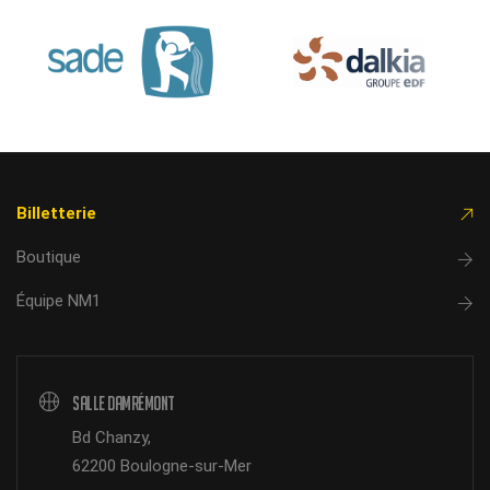
Billetterie
Boutique
Équipe NM1
Salle Damrémont
Bd Chanzy,
62200 Boulogne-sur-Mer