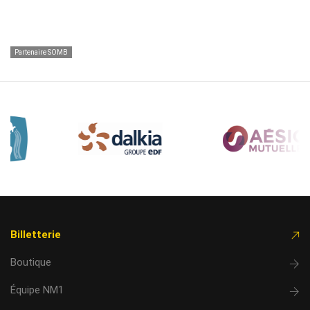
Partenaire SOMB
Billetterie
Boutique
Équipe NM1