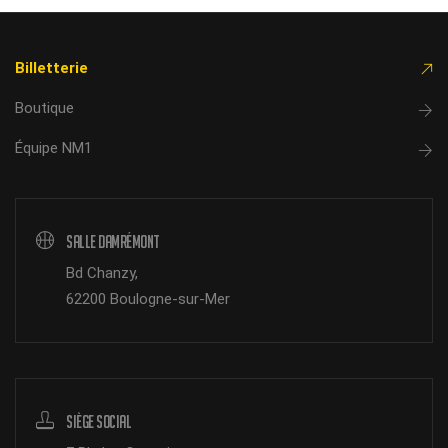
Billetterie
Boutique
Équipe NM1
Salle Damrémont
Bd Chanzy,
62200 Boulogne-sur-Mer
Siège Social