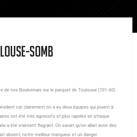
OULOUSE-SOMB
ite de nos Boulonnais sur le parquet de Toulouse (101-60)
vident car clairement on a eu deux équipes qui jouent à
ires ont été très agressifs et plus rapides en attaque
 a été vraiment flagrant. On savait qu’on allait avoir des
était absent, notre meilleur marqueur et un danger