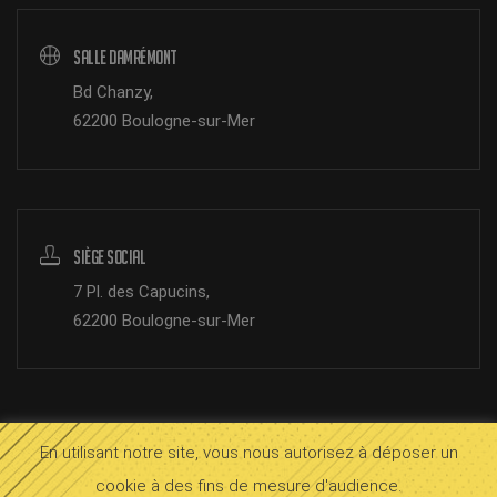
Salle Damrémont
Bd Chanzy,
62200 Boulogne-sur-Mer
Siège Social
7 Pl. des Capucins,
62200 Boulogne-sur-Mer
En utilisant notre site, vous nous autorisez à déposer un
© 2026 SOMB Boulogne.
Mentions légales
cookie à des fins de mesure d'audience.