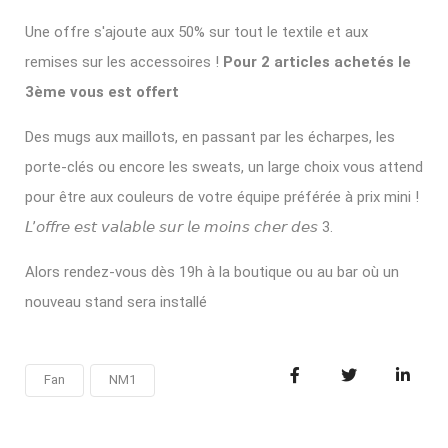
Une offre s'ajoute aux 50% sur tout le textile et aux
remises sur les accessoires !
Pour 2 articles achetés le
3ème vous est offert
Des mugs aux maillots, en passant par les écharpes, les
porte-clés ou encore les sweats, un large choix vous attend
pour être aux couleurs de votre équipe préférée à prix mini !
𝘓’𝘰𝘧𝘧𝘳𝘦 𝘦𝘴𝘵 𝘷𝘢𝘭𝘢𝘣𝘭𝘦 𝘴𝘶𝘳 𝘭𝘦 𝘮𝘰𝘪𝘯𝘴 𝘤𝘩𝘦𝘳 𝘥𝘦𝘴 3.
Alors rendez-vous dès 19h à la boutique ou au bar où un
nouveau stand sera installé
Fan
NM1