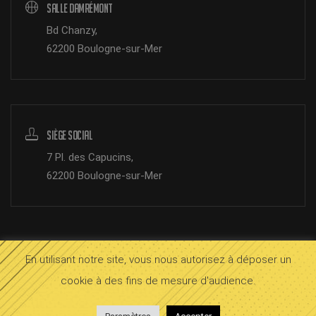
Salle Damrémont
Bd Chanzy,
62200 Boulogne-sur-Mer
Siège Social
7 Pl. des Capucins,
62200 Boulogne-sur-Mer
En utilisant notre site, vous nous autorisez à déposer un
© 2026 SOMB Boulogne.
Mentions légales
cookie à des fins de mesure d'audience.
bloop
InOctet