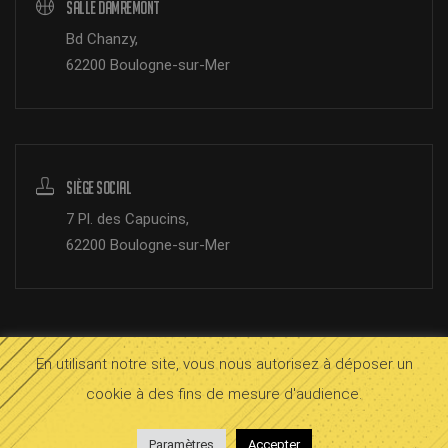
Salle Damrémont
Bd Chanzy,
62200 Boulogne-sur-Mer
Siège Social
7 Pl. des Capucins,
62200 Boulogne-sur-Mer
En utilisant notre site, vous nous autorisez à déposer un
© 2026 SOMB Boulogne.
Mentions légales
cookie à des fins de mesure d'audience.
bloop
InOctet
Paramètres
Accepter