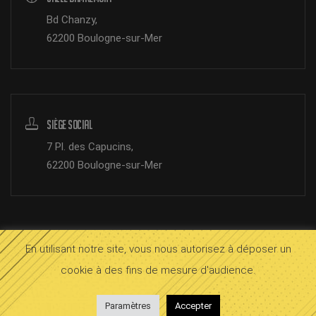
Bd Chanzy,
62200 Boulogne-sur-Mer
Siège Social
7 Pl. des Capucins,
62200 Boulogne-sur-Mer
En utilisant notre site, vous nous autorisez à déposer un
© 2026 SOMB Boulogne.
Mentions légales
cookie à des fins de mesure d'audience.
bloop
InOctet
Paramètres
Accepter