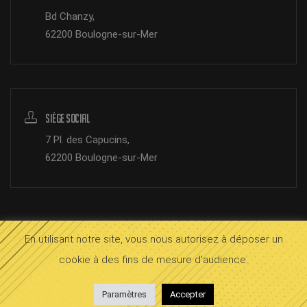
Bd Chanzy,
62200 Boulogne-sur-Mer
Siège Social
7 Pl. des Capucins,
62200 Boulogne-sur-Mer
En utilisant notre site, vous nous autorisez à déposer un
© 2026 SOMB Boulogne.
Mentions légales
cookie à des fins de mesure d'audience.
bloop
InOctet
Paramètres
Accepter