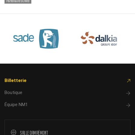
Partenaire SOMB
Billetterie
Boutique
Équipe NM1
Salle Damrémont