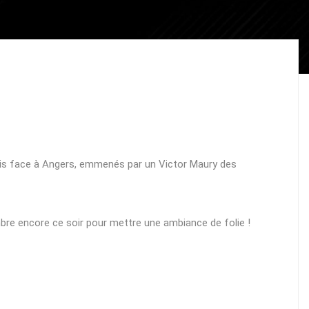
nais face à Angers, emmenés par un Victor Maury des
bre encore ce soir pour mettre une ambiance de folie !