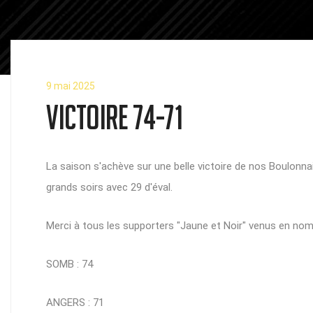
9 mai 2025
VICTOIRE 74-71
La saison s'achève sur une belle victoire de nos Boulon
grands soirs avec 29 d'éval.
Merci à tous les supporters "Jaune et Noir" venus en nom
SOMB : 74
ANGERS : 71