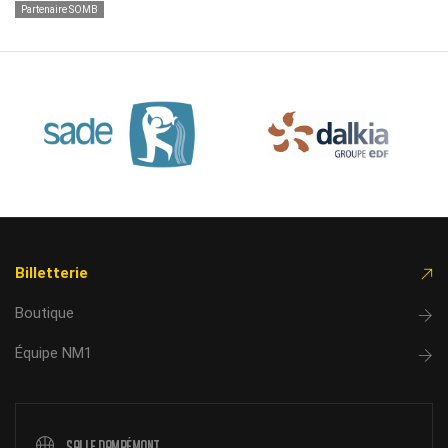
Partenaire SOMB
Billetterie
Boutique
Équipe NM1
Salle Damrémont