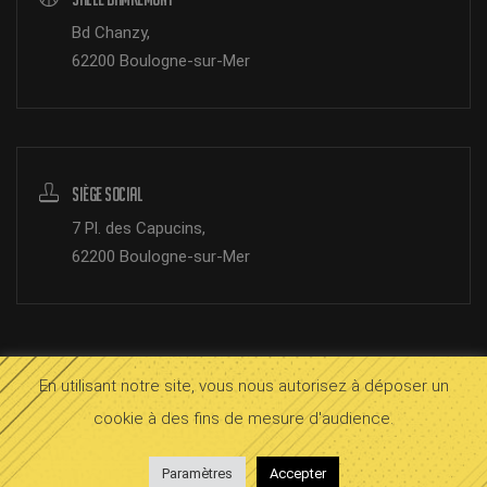
Bd Chanzy,
62200 Boulogne-sur-Mer
Siège Social
7 Pl. des Capucins,
62200 Boulogne-sur-Mer
En utilisant notre site, vous nous autorisez à déposer un
© 2026 SOMB Boulogne.
Mentions légales
cookie à des fins de mesure d'audience.
bloop
InOctet
Paramètres
Accepter