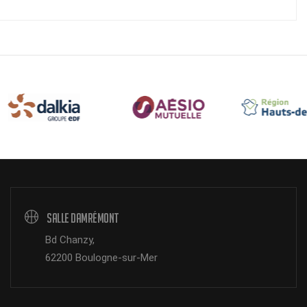
Salle Damrémont
Bd Chanzy,
62200 Boulogne-sur-Mer