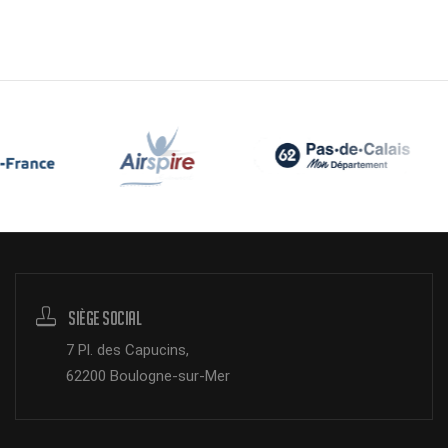
Siège Social
7 Pl. des Capucins,
62200 Boulogne-sur-Mer